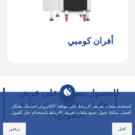
أفران كومبي
للحصول بسرعة على عرض
أسعار لمنتجاتنا، يرجى ملء
تُستخدم ملفات تعريف الارتباط على موقعنا الإلكتروني لخدمتك بشكل
النموذج!
أفضل. يمكنك قبول جميع ملفات تعريف الارتباط باستخدام خيار القبول.
اقبل
يرفض