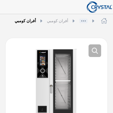
أفران كومبي
أفران كومبي