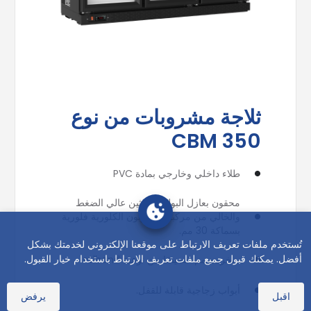
ثلاجة مشروبات من نوع
CBM 350
طلاء داخلي وخارجي بمادة PVC
محقون بعازل البولي يوريثين عالي الضغط
والخالي من مركبات الكربون الكلورية فلورية
بسماكة 30 مم.
تُستخدم ملفات تعريف الارتباط على موقعنا الإلكتروني لخدمتك بشكل
أفضل. يمكنك قبول جميع ملفات تعريف الارتباط باستخدام خيار القبول.
مبخرمصمم خصيصًا من نوعية rolbond
أبواب زجاجية قابلة للقفل.
اقبل
يرفض