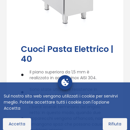
Cuoci Pasta Elettrico |
40
Il piano superiora da 1,5 mm è
realizzato in acciaio inox AISI 304.
Sono state utilizzate resistenze in
acciaio inox incoloy di lunga durata.
Sul nostro sito web vengono utilizzati i cookie per servirvi
meglio. Potete accettare tutti i cookie con l'opzione
I bordi laterali terminano ad angolo
Accetta
retto: in questo modo, quando due
apparecchi vengono affiancati, non
Accetta
Rifiuta
rimangono spazi che possano causare