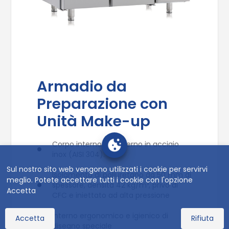
Armadio da
Preparazione con
Unità Make-up
Corpo interno ed esterno in acciaio
inox (AISI 304).
Sul nostro sito web vengono utilizzati i cookie per servirvi
Isolamento di poliuretano da 50 mm di
meglio. Potete accettare tutti i cookie con l'opzione
spessore, densità 42 kg/m³, privo di
Accetta
CFC e iniettato ad alta pressione
Interno ergonomico e igienico di
Accetta
Rifiuta
disegno speciale