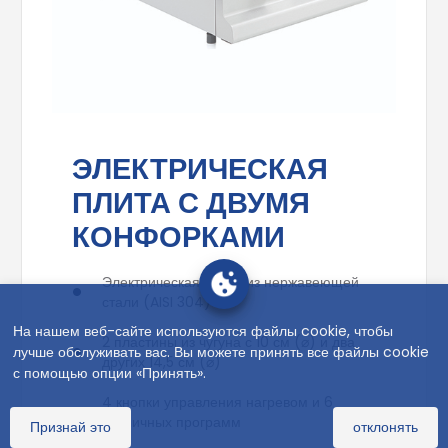
ЭЛЕКТРИЧЕСКАЯ
ПЛИТА С ДВУМЯ
КОНФОРКАМИ
Электрическая плита из нержавеющей
стали (AISI 304)
На нашем веб-сайте используются файлы cookie, чтобы
2 пластины из чугуна с 10 см (⌀) и два
лучше обслуживать вас. Вы можете принять все файлы cookie
других 14,5 см (⌀)
с помощью опции «Принять».
4 кнопки управления нагревом и 6
различных программ
Признай это
отклонять