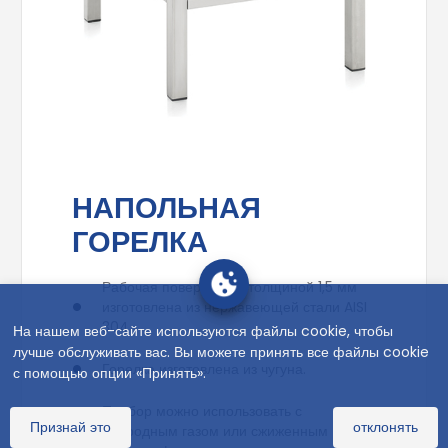
НАПОЛЬНАЯ
ГОРЕЛКА
Рабочая поверхность толщиной 1,5 мм
изготовлена из нержавеющей стали AISI
304
На нашем веб-сайте используются файлы cookie, чтобы
лучше обслуживать вас. Вы можете принять все файлы cookie
Горелка изготовлена из чугуна.
с помощью опции «Принять».
Прибор можно использовать с
Признай это
отклонять
природным газом или сжиженным газом.