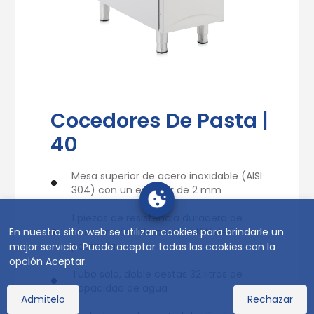
Cocedores De Pasta |
40
Mesa superior de acero inoxidable (AISI
304) con un espesor de 2 mm
1 piezas de resistencia duradera de
En nuestro sitio web se utilizan cookies para brindarle un
acero inoxidable con 10.5 KW de
potencia
mejor servicio. Puede aceptar todas las cookies con la
opción Aceptar.
Tubo solo, doble cestas 32 litros de
capacidad de agua
Admitelo
Rechazar