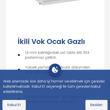
İkili Vok Ocak Gazlı
1,5 mm kalınlığındaki üst tabla AISI 304
paslanmaz çeliktir.
Yüksek performanslı brülör dökümden
imal edilmiştir.
Web sitemizde size daha iyi hizmet verebilmek için çerezler
Özel tasarım kontrol düğmeleri panel
kullanılmaktadır. Kabul Et seçeneği ile tüm çerezleri kabul
içine su sızmalarını önler.
edebilirsiniz.
Set üstü kullanılabilir , Alt Dolap veya
cantilevere montaj edilebilir.
Kabul Et
Reddet