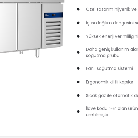
Özel tasarım hijyenik v
İç ısı dağılım dengesini
Yüksek enerji verimliliğ
Daha geniş kullanım alan
soğutma grubu
Fanlı soğutma sistemi
Ergonomik kilitli kapılar
Sıcak gaz ile otomatik d
İlave kodu “-E” olan ür
üretilmiştir.