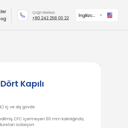
kler
Çağrı Merkezi
+90 242 258 00 22
log
Dört Kapılı
4) iç ve dış gövde
 edilmiş CFC içermeyen 50 mm kalınlığında,
iüretan izolasyon